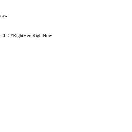
en! <br>#RightHereRightNow