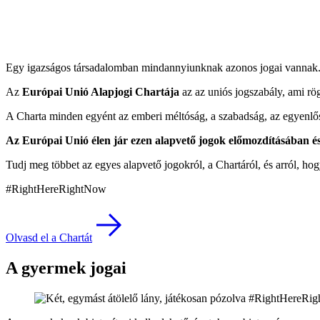
Egy igazságos társadalomban mindannyiunknak azonos jogai vannak
Az
Európai Unió Alapjogi Chartája
az az uniós jogszabály, ami rög
A Charta minden egyént az emberi méltóság, a szabadság, az egyenlős
Az
Európai Unió
élen jár
ezen alapvető jogok előmozdításában 
Tudj meg többet az egyes alapvető jogokról, a Chartáról, és arról, hog
#RightHereRightNow
Olvasd el a Chartát
A gyermek jogai