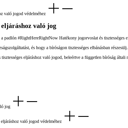
hoz való jogod védelméhez
 eljáráshoz való jog
ágszolgáltatást, és hogy a bíróságon tisztességes elbánásban részesülj.
sztességes eljáráshoz való jogod, beleértve a független bíróság általi 
aló jog
es eljáráshoz való jogod védelméhez