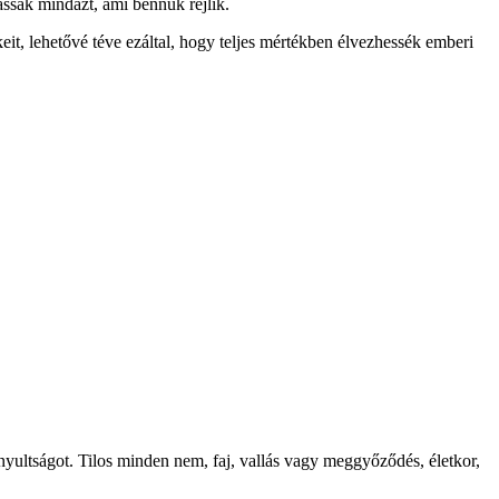
ssák mindazt, ami bennük rejlik.
it, lehetővé téve ezáltal, hogy teljes mértékben élvezhessék emberi
nyultságot. Tilos minden nem, faj, vallás vagy meggyőződés, életkor,