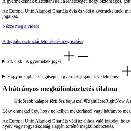
A gyermekeknek biztosítani kell a lehetőséget, hogy biztonságos, go
Az Európai Unió Alapjogi Chartája óvja és védi a gyermekeknek, mint e
jogaikat.
Nézze meg a videót
A digitális eszköztár letöltése és megosztása
24. cikk - A gyermekek jogai
Hogyan kaphatsz segítséget a gyermek jogainak védelméhez
A hátrányos megkülönböztetés tilalma
Légy önmagad úgy, hogy ne kelljen megtorlástól vagy hátrányos megk
Az Európai Unió Alapjogi Chartája védi az ahhoz való jogodat, hogy s
nyelv vagy fogyatékosság alapján történő megkülönböztetés.