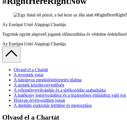
#RightHereRightNow
Az Európai Unió Alapjogi Chartája
Tegyünk együtt alapvető jogaink előmozdítása és védelme érdekéb
Az Európai Unió Alapjogi Chartája
Olvasd el a Chartát
A gyermek jogai
A hátrányos megkülönböztetés tilalma
A nemek közötti egyenlőség
A véleménynyilvánítás és a tájékozódás szabadsága
A hatékony jogorvoslathoz és a tisztességes eljáráshoz való jog
Hogyan érvényesítheti jogait
A digitális eszköztár letöltése és megosztása
Olvasd el a Chartát