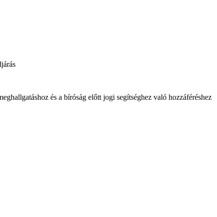
meghallgatáshoz és a bíróság előtt jogi segítséghez való hozzáféréshez