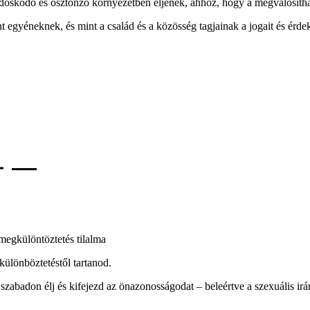
ndoskodó és ösztönző környezetben éljenek, ahhoz, hogy a megvalósítha
gyéneknek, és mint a család és a közösség tagjainak a jogait és érdeke
ülönböztetéstől tartanod.
zabadon élj és kifejezd az önazonosságodat – beleértve a szexuális irá