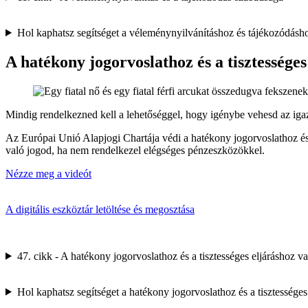
Hol kaphatsz segítséget a véleménynyilvánításhoz és tájékozódás
A hatékony jogorvoslathoz és a tisztességes
Mindig rendelkezned kell a lehetőséggel, hogy igénybe vehesd az igazs
Az Európai Unió Alapjogi Chartája védi a hatékony jogorvoslathoz és ti
való jogod, ha nem rendelkezel elégséges pénzeszközökkel.
Nézze meg a videót
A digitális eszköztár letöltése és megosztása
47. cikk - A hatékony jogorvoslathoz és a tisztességes eljáráshoz v
Hol kaphatsz segítséget a hatékony jogorvoslathoz és a tisztesség