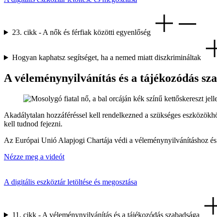
23. cikk - A nők és férfiak közötti egyenlőség
Hogyan kaphatsz segítséget, ha a nemed miatt diszkrimináltak
A véleménynyilvánítás és a tájékozódás sz
Akadálytalan hozzáféréssel kell rendelkezned a szükséges eszközökhöz
kell tudnod fejezni.
Az Európai Unió Alapjogi Chartája védi a véleménynyilvánításhoz és
Nézze meg a videót
A digitális eszköztár letöltése és megosztása
11. cikk - A véleménynyilvánítás és a tájékozódás szabadsága